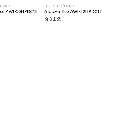
Й БЛОК
ВНУТРЕННИЙ БЛОК
 Eco AWI-50HPDC1E
AlpicAir Eco AWI-32HPDC1E
Br
2.085