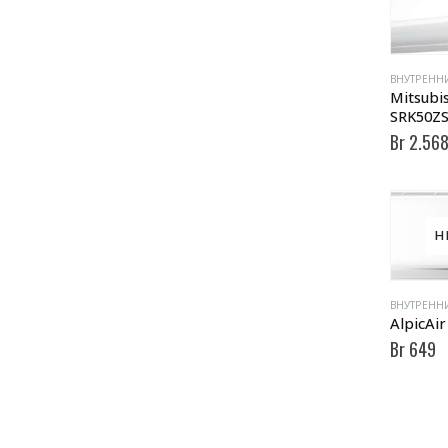
ВНУТРЕНН
Mitsubis
SRK50ZS
Br
2.56
Н
ВНУТРЕНН
AlpicAi
Br
649