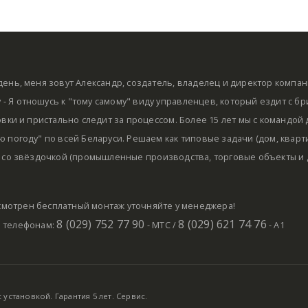
ень, меня зовут Александр, создатель, владелец и директор компа
by - Я отношусь к "тому самому" виду управленцев, который ездит с б
овки и пристально следит за процессом. Более 15 лет мы с командой
 погоду" по всей Беларуси. Решаем как типовые задачи (дом, кварти
 со звёздочкой (промышленные производства, торговые объекты и д
мотрен бесплатный монтаж уточняйте у менеджера!
8 (029) 752 77 90
8 (029) 621 74 76
о телефонам:
- МТС /
- А1
установкой. Гарантия 5 лет. Сервис.