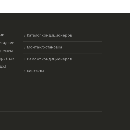
нии
Каталог кондиционеров
ригадами
Монтаж/Установка
 делаем
ра), так
Ремонт кондиционеров
р.)
Контакты