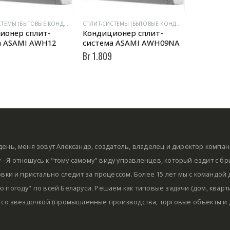
CПЛИТ-СИСТЕМЫ (БЫТОВЫЕ КОНДИЦИОНЕРЫ)
CПЛИТ-СИСТЕМЫ (БЫТОВЫЕ КОНДИЦИОНЕРЫ)
ионер сплит-
Кондиционер сплит-
а ASAMI AWH12
система ASAMI AWH09NA
Br
1.809
ень, меня зовут Александр, создатель, владелец и директор компа
by - Я отношусь к "тому самому" виду управленцев, который ездит с б
овки и пристально следит за процессом. Более 15 лет мы с командой
 погоду" по всей Беларуси. Решаем как типовые задачи (дом, кварти
 со звёздочкой (промышленные производства, торговые объекты и д