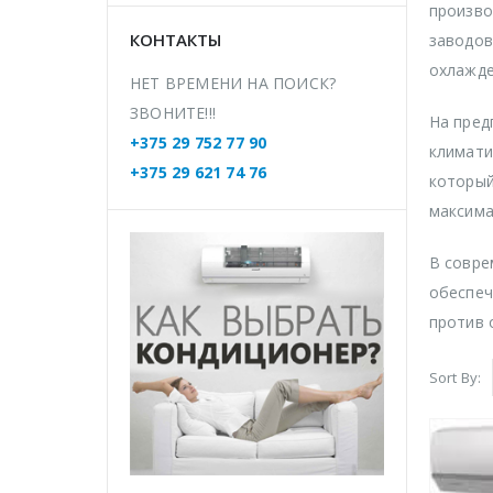
произво
КОНТАКТЫ
заводов
охлажде
НЕТ ВРЕМЕНИ НА ПОИСК?
ЗВОНИТЕ!!!
На пред
+375 29 752 77 90
климати
+375 29 621 74 76
который
максима
В совре
обеспеч
против 
Sort By: