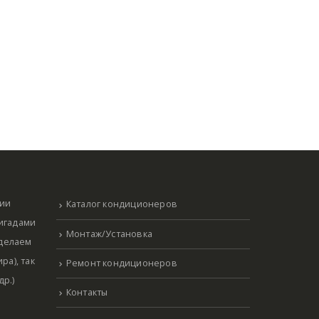
нии
Каталог кондиционеров
ригадами
Монтаж/Установка
 делаем
ра), так
Ремонт кондиционеров
р.)
Контакты