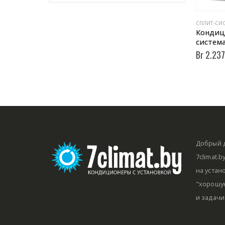
Кондиц
систем
Br
2.237
Добрый д
7climat.
на устан
"хорошую
и задачи