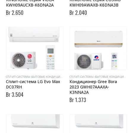
KWH09AUCXB-K6DNA2A
KWH09AWAXB-K6DNA3B
Br
2.650
Br
2.040
CПЛИТ-СИСТЕМЫ (БЫТОВЫЕ КОНДИЦИОНЕРЫ)
CПЛИТ-СИСТЕМЫ (БЫТОВЫЕ КОНДИЦИОНЕРЫ)
Сплит-система LG Evo Max
Кондиционер Gree Bora
DC07RH
2023 GWH07AAAXA-
K3NNA2A
Br
3.504
Br
1.373