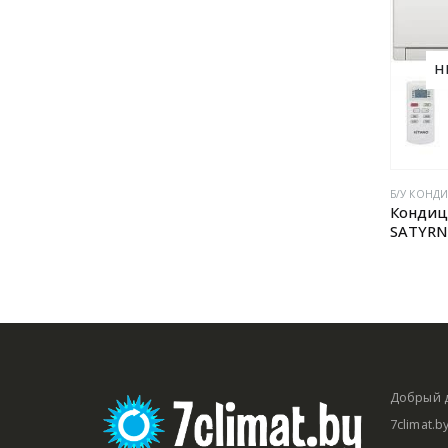
Н
Б/У КОНД
Кондиц
SATYRN 
Добрый д
7climat.