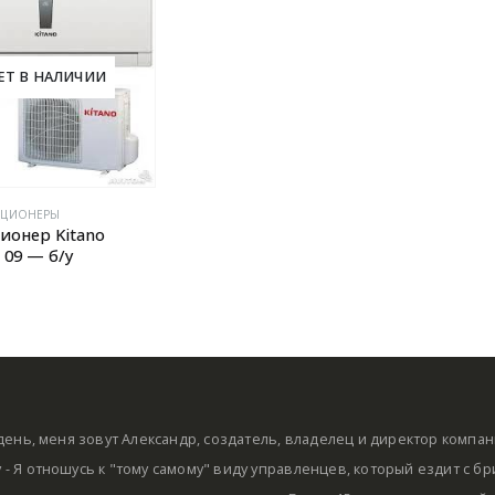
ЕТ В НАЛИЧИИ
ИЦИОНЕРЫ
ионер Kitano
09 — б/у
ень, меня зовут Александр, создатель, владелец и директор компа
by - Я отношусь к "тому самому" виду управленцев, который ездит с б