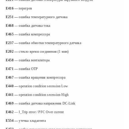
E416 —
перегрев
E251 —
ошибка температурного датчика
E468
— ошибка датчика тока
E465 —
ошибка компрессора
E237 —
ошибка обмотки температурного датчика
E202 —
стекло время соединения (1 мин)
E458
— ошибка вентилятора
E471 —
ошибка OTP
E467 —
ошибка вращения компрессора
E440 —
operation condition secession Low
E441
—
operation condition secession High
E469 —
ошибка датчика напряжения DC-Link
E462
— I_Trip error / PFC Over current
E554 —
утечка хладагента