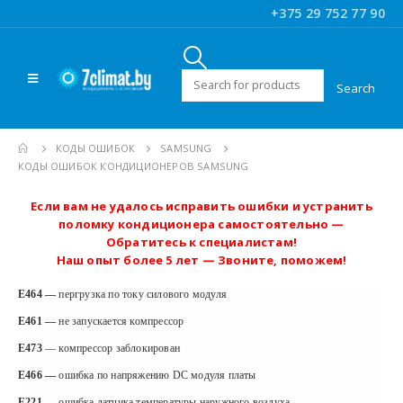
+375 29 752 77 90
Искать:
КОДЫ ОШИБОК
SAMSUNG
КОДЫ ОШИБОК КОНДИЦИОНЕРОВ SAMSUNG
Если вам не удалось исправить ошибки и устранить
поломку кондиционера самостоятельно —
Обратитесь к специалистам!
Наш опыт более 5 лет — Звоните, поможем!
E464 —
пергрузка по току силового модуля
E461 —
не запускается компрессор
E473
— компрессор заблокирован
E466 —
ошибка по напряжению DC модуля платы
E221 —
ошибка датчика температуры наружного воздуха