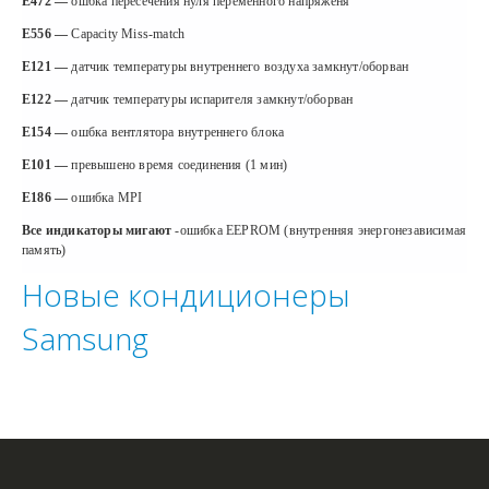
E472 —
ошбка пересечения нуля переменного напряженя
E556 —
Capacity Miss-match
E121 —
датчик
температуры внутреннего воздуха замкнут/оборван
E122 —
датчик температуры испарителя замкнут/оборван
E154 —
ошбка вентлятора внутреннего блока
E101 —
превышено время соединения (1 мин)
E186 —
ошибка MPI
Все индикаторы мигают
-ошибка EEPROM (внутренняя энергонезависимая
память)
Новые кондиционеры
Samsung