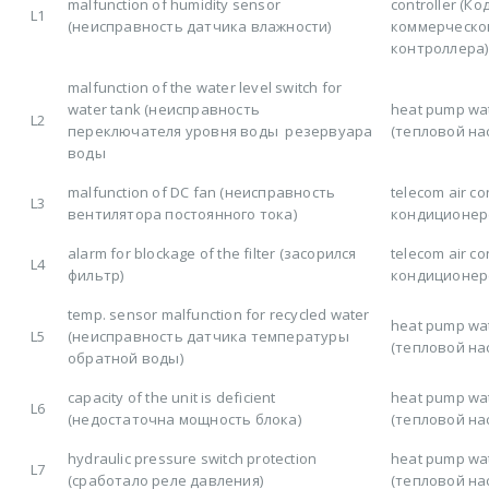
malfunction of humidity sensor
controller (К
L1
(неисправность датчика влажности)
коммерческо
контроллера)
malfunction of the water level switch for
water tank (неисправность
heat pump wat
L2
переключателя уровня воды резервуара
(тепловой на
воды
malfunction of DC fan (неисправность
telecom air c
L3
вентилятора постоянного тока)
кондиционер
alarm for blockage of the filter (засорился
telecom air c
L4
фильтр)
кондиционер
temp. sensor malfunction for recycled water
heat pump wat
L5
(неисправность датчика температуры
(тепловой на
обратной воды)
capacity of the unit is deficient
heat pump wat
L6
(недостаточна мощность блока)
(тепловой на
hydraulic pressure switch protection
heat pump wat
L7
(сработало реле давления)
(тепловой на