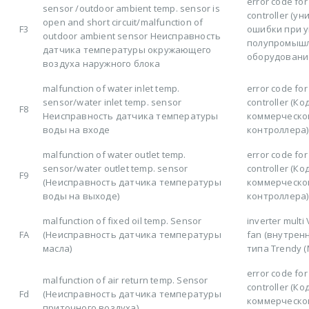
error code for
sensor /outdoor ambient temp. sensor is
controller (у
open and short circuit/malfunction of
F3
ошибки при 
outdoor ambient sensor Неисправность
полупромыш
датчика температуры окружающего
оборудовани
воздуха наружного блока
malfunction of water inlet temp.
error code for
sensor/water inlet temp. sensor
controller (К
F8
Неисправность датчика температуры
коммерческо
воды на входе
контроллера)
malfunction of water outlet temp.
error code for
sensor/water outlet temp. sensor
controller (К
F9
(Неисправность датчика температуры
коммерческо
воды на выходе)
контроллера)
malfunction of fixed oil temp. Sensor
inverter multi
FA
(Неисправность датчика температуры
fan (внутрен
масла)
типа Trendy (
error code for
malfunction of air return temp. Sensor
controller (К
Fd
(Неисправность датчика температуры
коммерческо
приточного воздуха)