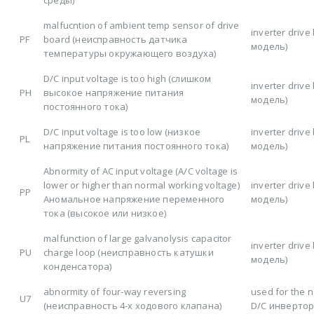
malfucntion of ambient temp sensor of drive
inverter driv
PF
board (неисправность датчика
модель)
температуры окружающего воздуха)
D/C input voltage is too high (слишком
inverter driv
PH
высокое напряжение питания
модель)
постоянного тока)
D/C input voltage is too low (низкое
inverter driv
PL
напряжение питания постоянного тока)
модель)
Abnormity of AC input voltage (A/C voltage is
lower or higher than normal working voltage)
inverter driv
PP
Аномальное напряжение переменного
модель)
тока (высокое или низкое)
malfunction of large galvanolysis capacitor
inverter driv
PU
charge loop (неисправность катушки
модель)
конденсатора)
abnormity of four-way reversing
used for the 
U7
(неисправность 4-х ходового клапана)
D/C инверто