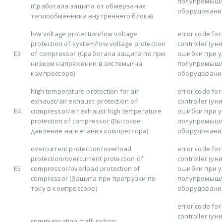
полупромыш
(Сработала защита от обмерзания
оборудовани
теплообменника внутреннего блока)
low voltage protection/low voltage
error code for
protection of system/low voltage protection
controller (у
E3
of compressor (Сработала защита по при
ошибки при 
низком напряжении в системы/на
полупромыш
компрессоре)
оборудовани
high temperature protection for air
error code for
exhaust/air exhaust protection of
controller (у
E4
compressor/air exhaust high temperature
ошибки при 
protection of compressor (Высокое
полупромыш
давление нагнетания компрессора)
оборудовани
overcurrent protection/overload
error code for
protection/overcurrent protection of
controller (у
E5
compressor/overload protection of
ошибки при 
compressor (Защита при прегрузки по
полупромыш
току в компрессоре)
оборудовани
error code for
controller (у
communication malfunction