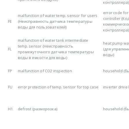
контроллера)
error code for
malfunction of water temp. sensor for users
controller (К
FE
(Неисправность датчика температуры
коммерческо
воды для пользователей)
контроллера)
malfunction of water tank intermediate
heat pump wat
temp. sensor (Неисправность
FL
(для упрвлен
промежуточного датчика температуры
воды)
воды в емкости для воды)
FP
malfunction of CO2 inspection
household (б
FU
error protection of temp. sensor for top case
inverter drive
H1
defrost (разморозка)
household (б