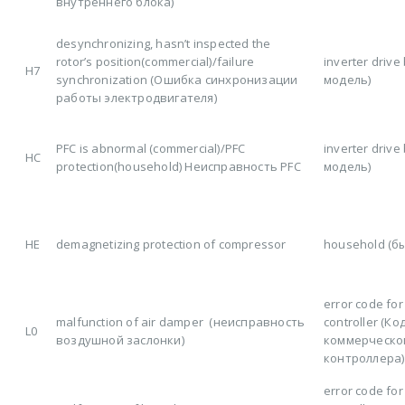
внутреннего блока)
desynchronizing, hasn’t inspected the
rotor’s position(commercial)/failure
inverter driv
H7
synchronization (Ошибка синхронизации
модель)
работы электродвигателя)
PFC is abnormal (commercial)/PFC
inverter driv
HC
protection(household) Неисправность PFC
модель)
HE
demagnetizing protection of compressor
household (б
error code for
malfunction of air damper (неисправность
controller (К
L0
воздушной заслонки)
коммерческо
контроллера)
error code for