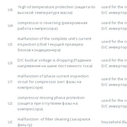
high oil temperature protection (защита по
used for the 
U6
высокой температуре масла)
D/C инверто
compressor is reversing (реверсивная
used for the 
U4
работа компрессора)
D/C инверто
malfunction of the complete unit’s current
used for the 
U5
inspection (сбой текущей проверки
D/C инверто
блоков кондиционера)
D/C busbar voltage is dropping (Падение
used for the 
U3
напряжения на шине постоянного тока)
D/C инверто
malfunction of phase current inspection
used for the 
U1
circuit for compressor (нет фазы на
D/C инверто
компрессоре)
compressor missing phase protection
used for the 
U2
(защита при отсутвиии фазы на
D/C инверто
компрессора)
malfunction of filter cleaning (засорился
UC
household (б
фильтр)