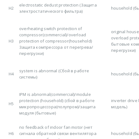
electrostatic dedust protection (Защита
H2
household (б
электростатического фильтра)
overheating switch protection of
original hous
compressor(commercial)/overload
overload prot
H3
protection of compressor(household)
бытовые ком
Защита компрессора от перегрева/
перегрузки)
перегрузки)
system is abnormal (Сбой в работе
H4
household (б
системы)
IPM is abnormal(commercial)/module
protection (household) (сбой в работе
inverter driv
H5
микропроцессора(полупром)/защита
модель)
модуля (бытовые)
no feedback of indoor fan motor (нет
H6
сигнала обратной связи вентилятора
household (б