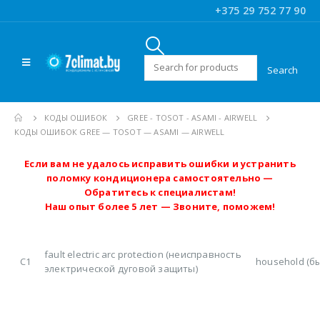
+375 29 752 77 90
Искать:
КОДЫ ОШИБОК
GREE - TOSOT - ASAMI - AIRWELL
КОДЫ ОШИБОК GREE — TOSOT — ASAMI — AIRWELL
Если вам не удалось исправить ошибки и устранить
поломку кондиционера самостоятельно —
Обратитесь к специалистам!
Наш опыт более 5 лет — Звоните, поможем!
fault electric arc protection (неисправность
C1
household (б
электрической дуговой защиты)