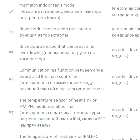
mismatch indoor fan’s model
telecom air c
LP
(несоответствие моделей вентилятора
кондиционер
внутреннего блока)
drive module restoration (включена
telecom air c
P0
функция авторестарта)
кондиционер
drive board dected that compressor is
inverter driv
P5
overflowing (превышена нагрузка на
модель)
компрессор)
Communication malfunction between drive
board and the main controller.
inverter driv
P6
(неисправность коммутации между
модель)
основной платой и пультом управления)
The temperature sensor of heat sink or
IPM,PFC module is abnormal
inverter driv
P7
(неисправность датчика температуры
модель)
нагрева основной платы IPM, модуля PFC
(выпрямитель)
The temperature of heat sink or IPM,PFC
inverter driv