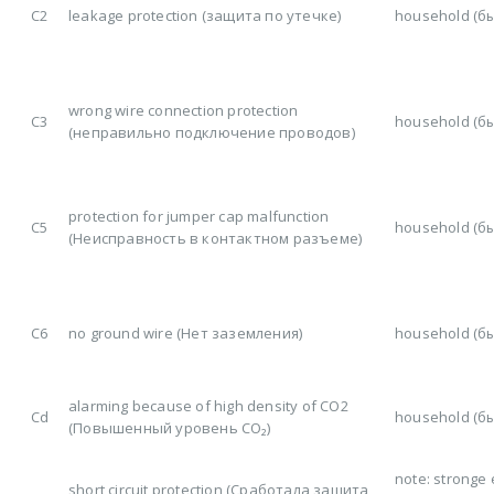
C2
leakage protection (защита по утечке)
household (б
wrong wire connection protection
C3
household (б
(неправильно подключение проводов)
protection for jumper cap malfunction
C5
household (б
(Неисправность в контактном разъеме)
C6
no ground wire (Нет заземления)
household (б
alarming because of high density of CO2
Cd
household (б
(Повышенный уровень CO₂)
note: stronge e
short circuit protection (Сработала защита