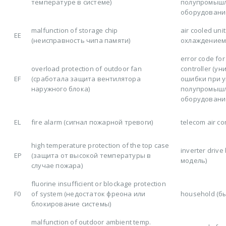
температуре в системе)
полупромыш
оборудовани
malfunction of storage chip
air cooled un
EE
(неисправность чипа памяти)
охлаждением
error code for
overload protection of outdoor fan
controller (у
EF
(сработала защита вентилятора
ошибки при 
наружного блока)
полупромыш
оборудовани
EL
fire alarm (сигнал пожарной тревоги)
telecom air co
high temperature protection of the top case
inverter driv
EP
(защита от высокой температуры в
модель)
случае пожара)
fluorine insufficient or blockage protection
F0
of system (недостаток фреона или
household (б
блокирование системы)
malfunction of outdoor ambient temp.