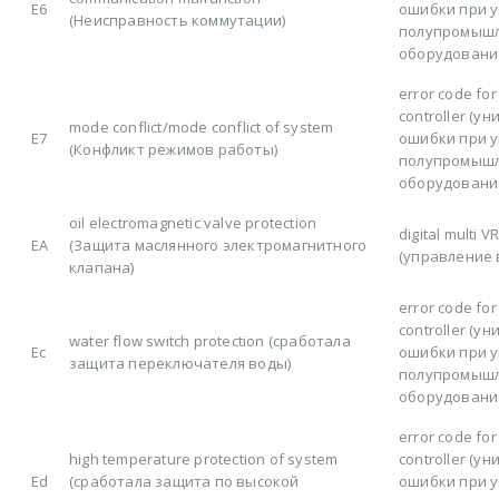
E6
ошибки при 
(Неисправность коммутации)
полупромыш
оборудовани
error code for
controller (у
mode conflict/mode conflict of system
E7
ошибки при 
(Конфликт режимов работы)
полупромыш
оборудовани
oil electromagnetic valve protection
digital multi 
EA
(Защита маслянного электромагнитного
(управление 
клапана)
error code for
controller (у
water flow switch protection (сработала
Ec
ошибки при 
защита переключателя воды)
полупромыш
оборудовани
error code for
high temperature protection of system
controller (у
Ed
(сработала защита по высокой
ошибки при 