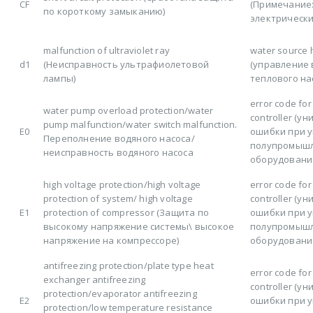
CF
(Примечание
по короткому замыканию)
электрически
malfunction of ultraviolet ray
water source 
d1
(Неисправность ультрафиолетовой
(управление
лампы)
теплового на
error code for
water pump overload protection/water
controller (у
pump malfunction/water switch malfunction.
E0
ошибки при 
Переполнение водяного насоса/
полупромыш
неисправность водяного насоса
оборудовани
high voltage protection/high voltage
error code for
protection of system/ high voltage
controller (у
E1
protection of compressor (Защита по
ошибки при 
высокому напряжение системы\ высокое
полупромыш
напряжение на компрессоре)
оборудовани
antifreezing protection/plate type heat
error code for
exchanger antifreezing
controller (у
protection/evaporator antifreezing
E2
ошибки при 
protection/low temperature resistance