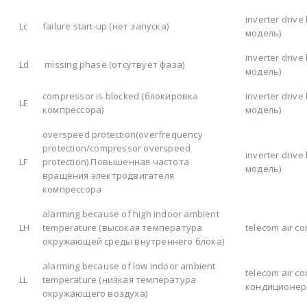
inverter driv
Lc
failure start-up (нет запуска)
модель)
inverter driv
Ld
missing phase (отсутвует фаза)
модель)
compressor is blocked (блокировка
inverter driv
LE
компрессора)
модель)
overspeed protection(overfrequency
protection/compressor overspeed
inverter driv
LF
protection) Повышенная частота
модель)
вращения электродвигателя
компрессора
alarming because of high indoor ambient
LH
temperature (высокая температура
telecom air co
окружающей среды внутреннего блока)
alarming because of low indoor ambient
telecom air c
LL
temperature (низкая температура
кондиционер
окружающего воздуха)