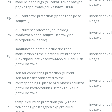
P8
module is too high (высокая температура
модель)
радиатора охлаждения платы IPM)
A/C contactor protection (сработало реле
inverter driv
P9
защиты)
модель)
A/C current protection(input side)(
inverter driv
PA
сработало реле защиты по току во
модель)
внутреннем блоке)
malfunction of the electric circuit or
malfunction of the electric current sensor
inverter driv
Pc
(неисправность электрической цепи или
модель)
датчика тока)
sensor connecting protection (current
sensor hasn’t connected to the
inverter driv
Pd
corresponding U phase or V phase) защита
модель)
датчика коммутации ( нет питания на
датчике тока)
temp. excursion protection (защита по
inverter driv
PE
температуре воздуха окружающей
модель)
среды)