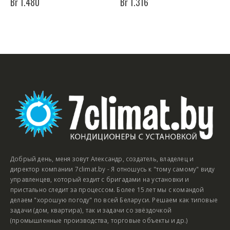
Br
1.480
Br
1.316
Добрый день, меня зовут Александр, создатель, владелец и
директор компании 7climat.by - Я отношусь к "тому самому" виду
управленцев, который ездит с бригадами на установки и
пристально следит за процессом. Более 15 лет мы с командой
делаем "хорошую погоду" по всей Беларуси. Решаем как типовые
задачи (дом, квартира), так и задачи со звёздочкой
(промышленные производства, торговые объекты и др.)