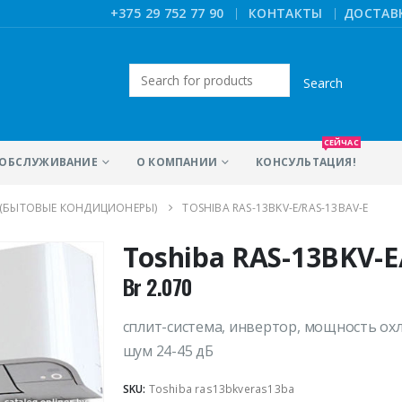
|
+375 29 752 77 90
КОНТАКТЫ
ДОСТАВ
Искать:
СЕЙЧАС
ОБСЛУЖИВАНИЕ
О КОМПАНИИ
КОНСУЛЬТАЦИЯ!
 (БЫТОВЫЕ КОНДИЦИОНЕРЫ)
TOSHIBA RAS-13BKV-E/RAS-13BAV-E
Toshiba RAS-13BKV-E
Br
2.070
сплит-система, инвертор, мощность охл
шум 24-45 дБ
SKU:
Toshiba ras13bkveras13ba