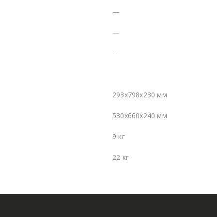
—
—
—
293x798x230 мм
530x660x240 мм
9 кг
22 кг