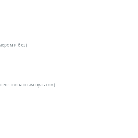
мером и без)
ршенствованным пультом)