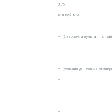
3.75
618 куб. м/ч
+
(2 варианта пульта — с тай
+
+
+
(функция доступна с усове
+
+
+
+