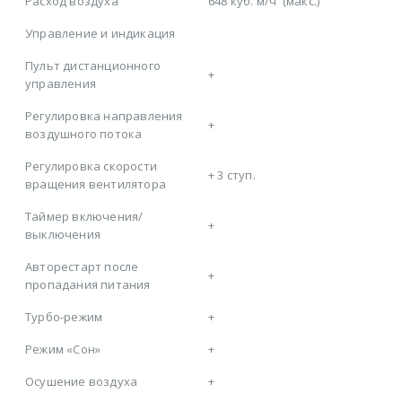
Расход воздуха
648 куб. м/ч
(макс.)
Управление и индикация
Пульт дистанционного
+
управления
Регулировка направления
+
воздушного потока
Регулировка скорости
+
3 ступ.
вращения вентилятора
Таймер включения/
+
выключения
Авторестарт после
+
пропадания питания
Турбо-режим
+
Режим «Сон»
+
Осушение воздуха
+