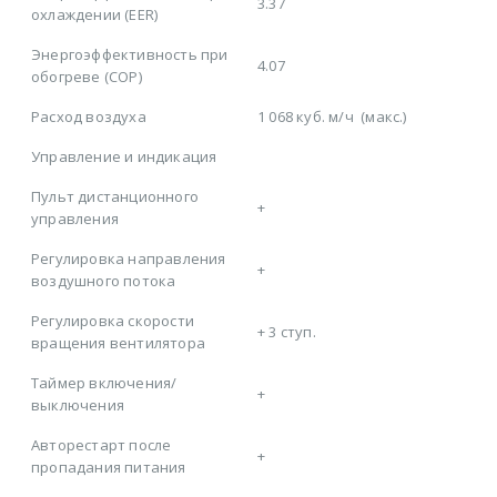
3.37
охлаждении (EER)
Энергоэффективность при
4.07
обогреве (COP)
Расход воздуха
1 068 куб. м/ч
(макс.)
Управление и индикация
Пульт дистанционного
+
управления
Регулировка направления
+
воздушного потока
Регулировка скорости
+
3 ступ.
вращения вентилятора
Таймер включения/
+
выключения
Авторестарт после
+
пропадания питания