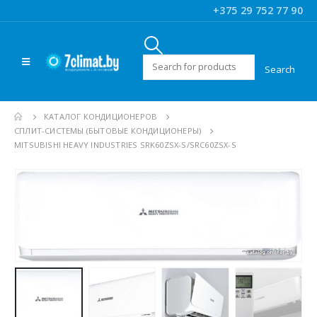
+375 29 752 77 90
Искать:
КАТАЛОГ КОНДИЦИОНЕРОВ
CПЛИТ-СИСТЕМЫ (БЫТОВЫЕ КОНДИЦИОНЕРЫ)
MITSUBISHI HEAVY INDUSTRIES SRK60ZSX-S/SRC60ZSX-S