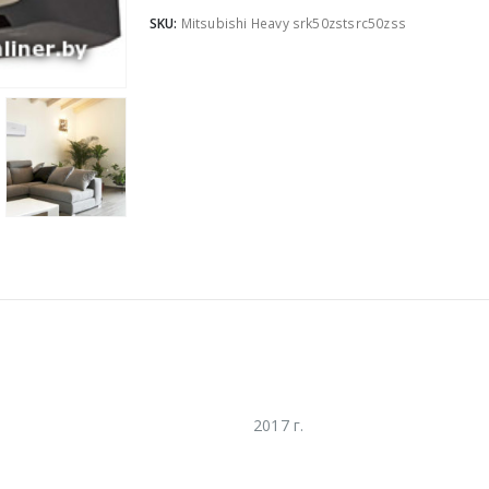
SKU:
Mitsubishi Heavy srk50zstsrc50zss
2017 г.