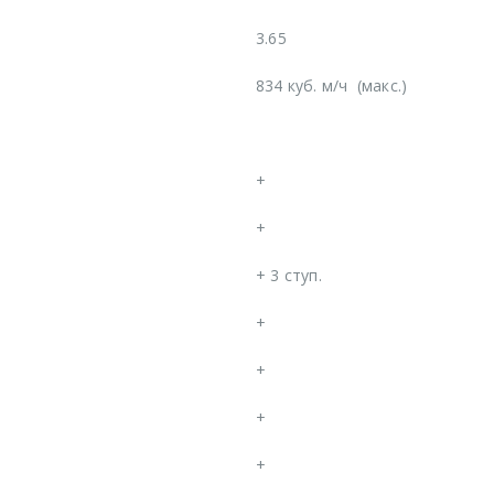
3.65
834 куб. м/ч
(макс.)
+
+
+
3 ступ.
+
+
+
+