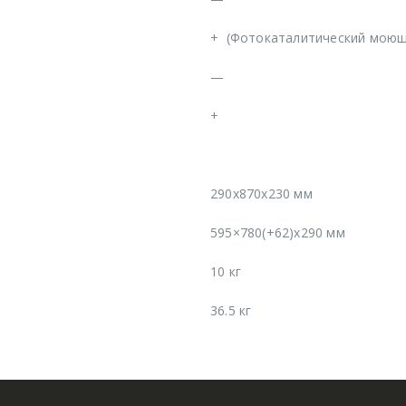
+
(Фотокаталитический моющ
—
+
290x870x230 мм
595×780(+62)x290 мм
10 кг
36.5 кг