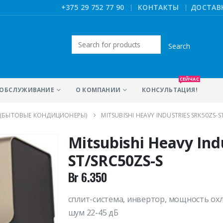
|
+375 29 752 77 90
КОНТАКТЫ
ДОСТАВ
Искать:
СЕЙЧАС
ОБСЛУЖИВАНИЕ
О КОМПАНИИ
КОНСУЛЬТАЦИЯ!
 (БЫТОВЫЕ КОНДИЦИОНЕРЫ)
MITSUBISHI HEAVY INDUSTRIES SRK50ZS-S
Mitsubishi Heavy Ind
ST/SRC50ZS-S
Br
6.350
сплит-система, инвертор, мощность охл
шум 22-45 дБ