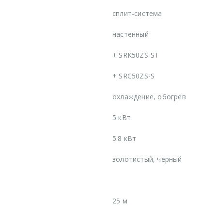
сплит-система
настенный
+
SRK50ZS-ST
+
SRC50ZS-S
охлаждение, обогрев
5 кВт
5.8 кВт
золотистый, черный
25 м