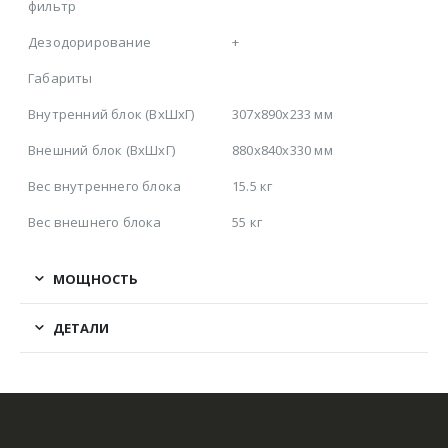
фильтр
Дезодорирование
+
Габариты
Внутренний блок (ВхШхГ)
307х890х233 мм
Внешний блок (ВхШхГ)
880х840х330 мм
Вес внутреннего блока
15.5 кг
Вес внешнего блока
55 кг
МОЩНОСТЬ
ДЕТАЛИ