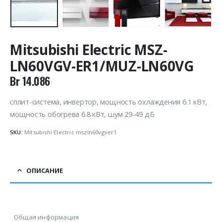
Mitsubishi Electric MSZ-
LN60VGV-ER1/MUZ-LN60VG
Br
14.086
сплит-система, инвертор, мощность охлаждения 6.1 кВт,
мощность обогрева 6.8 кВт, шум 29-49 дБ
SKU:
Mitsubishi Electric mszln60vgver1
ОПИСАНИЕ
Общая информация