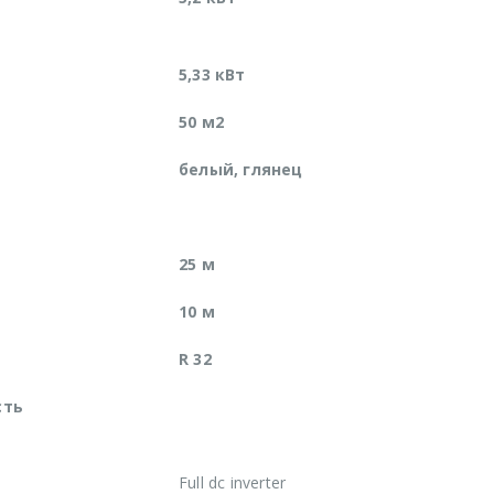
5,33 кВт
50 м2
белый, глянец
25 м
10 м
R 32
сть
Full dс inverter