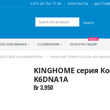
|
+375 29 752 77 90
КОНТАКТЫ
ДОСТАВ
Искать:
СЕЙЧАС
ОБСЛУЖИВАНИЕ
О КОМПАНИИ
КОНСУЛЬТАЦИЯ!
 (БЫТОВЫЕ КОНДИЦИОНЕРЫ)
KINGHOME СЕРИЯ КОНСОЛЬ KEH18AAXB
KINGHOME серия Ко
K6DNA1A
Br
3.950