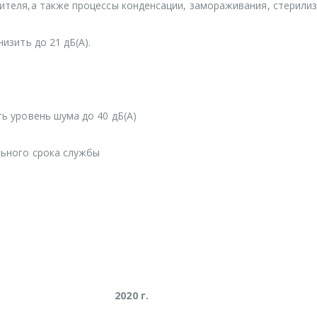
теля,а также процессы конденсации, замораживания, стерили
изить до 21 дБ(А).
ь уровень шума до 40 дБ(А)
льного срока службы
2020 г.