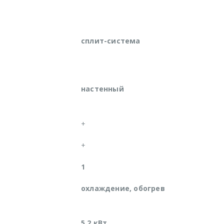
сплит-система
настенный
+
+
1
охлаждение, обогрев
5,2 кВт