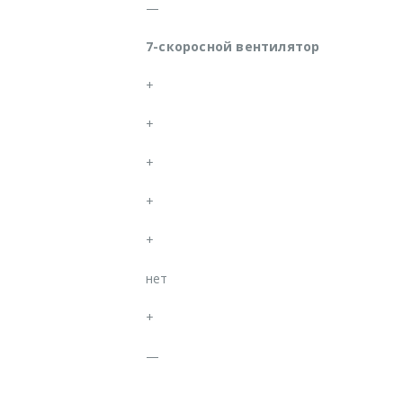
—
7-скоросной вентилятор
+
+
+
+
+
нет
+
—