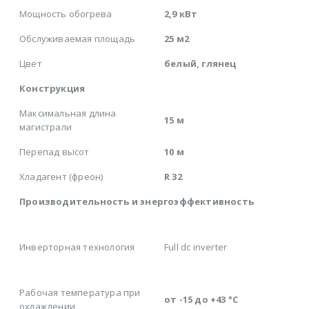
Мощность обогрева
2,9 кВт
Обслуживаемая площадь
25 м2
Цвет
белый, глянец
Конструкция
Максимальная длина
15 м
магистрали
Перепад высот
10 м
Хладагент (фреон)
R 32
Производительность и энергоэффективность
Инверторная технология
Full dс inverter
Рабочая температура при
от -15 до +43 °C
охлаждении