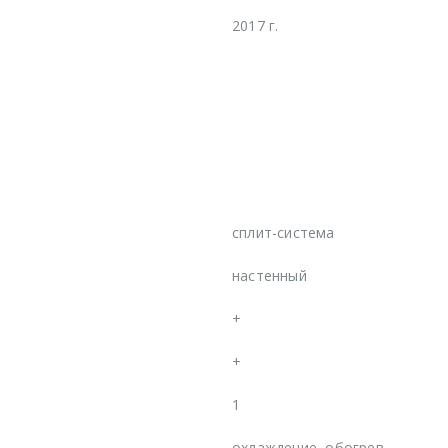
2017 г.
сплит-система
настенный
+
+
1
охлаждение, обогрев