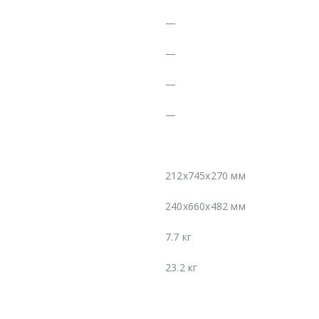
—
—
—
—
212х745х270 мм
240х660х482 мм
7.7 кг
23.2 кг