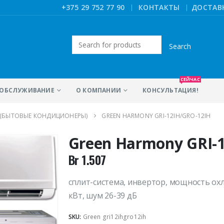
|
+375 29 752 77 90
КОНТАКТЫ
ДОСТАВ
Искать:
СЕЙЧАС
ОБСЛУЖИВАНИЕ
О КОМПАНИИ
КОНСУЛЬТАЦИЯ!
 (БЫТОВЫЕ КОНДИЦИОНЕРЫ)
GREEN HARMONY GRI-12IH/GRO-12IH
Green Harmony GRI-
Br
1.507
сплит-система, инвертор, мощность охл
кВт, шум 26-39 дБ
SKU:
Green gri12ihgro12ih