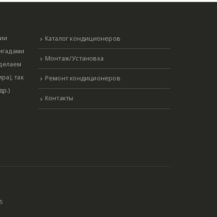
нии
Каталог кондиционеров
ригадами
Монтаж/Установка
 делаем
ра), так
Ремонт кондиционеров
р.)
Контакты
5