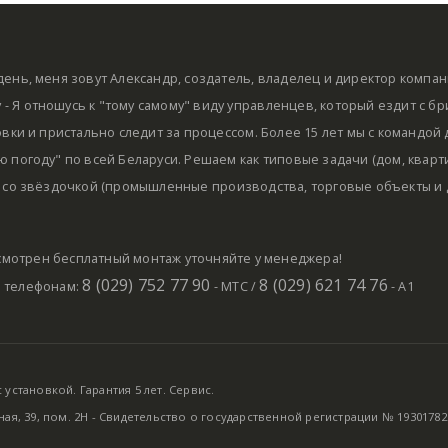
ень, меня зовут Александр, создатель, владелец и директор компа
by - Я отношусь к "тому самому" виду управленцев, который ездит с б
овки и пристально следит за процессом. Более 15 лет мы с командой
 погоду" по всей Беларуси. Решаем как типовые задачи (дом, кварти
 со звёздочкой (промышленные производства, торговые объекты и д
мотрен бесплатный монтаж уточняйте у менеджера!
8 (029) 752 77 90
8 (029) 621 74 76
о телефонам:
- МТС /
- А1
установкой. Гарантия 5 лет. Сервис.
ная, 39, пом. 2Н - Свидетельство о государственной регистрации № 19301782