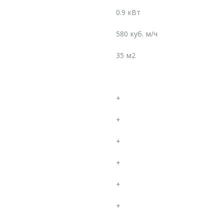
0.9 кВт
580 куб. м/ч
35 м2
+
+
+
+
+
+