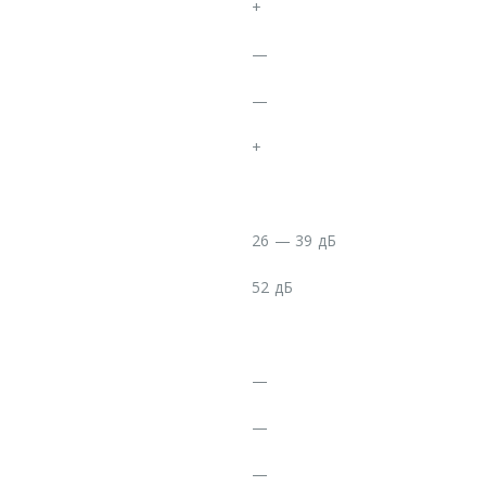
+
—
—
+
26 — 39 дБ
52 дБ
—
—
—