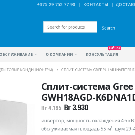
|
+375 29 752 77 90
КОНТАКТЫ
ДОСТАВ
Искать:
СЕЙЧАС
ОБСЛУЖИВАНИЕ
О КОМПАНИИ
КОНСУЛЬТАЦИЯ!
 (БЫТОВЫЕ КОНДИЦИОНЕРЫ)
СПЛИТ-СИСТЕМА GREE PULAR INVERTER
Сплит-система Gree P
GWH18AGD-K6DNA1
Br
3.930
Br
4.195
инвертор, мощность охлаждения 4.6 кВт
обслуживаемая площадь 55 м², шум 29-43 