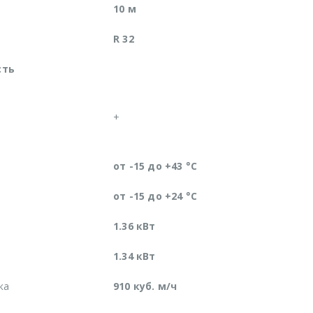
10 м
R 32
сть
+
от -15 до +43 °C
от -15 до +24 °C
1.36 кВт
1.34 кВт
ка
910 куб. м/ч