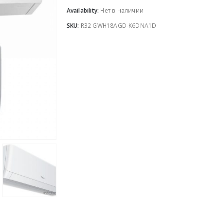
Availability:
Нет в наличии
SKU:
R32 GWH18AGD-K6DNA1D