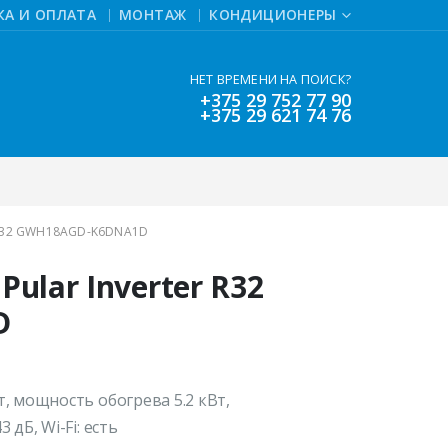
КА И ОПЛАТА
МОНТАЖ
КОНДИЦИОНЕРЫ
НЕТ ВРЕМЕНИ НА ПОИСК?
+375 29 752 77 90
+375 29 621 74 76
 R32 GWH18AGD-K6DNA1D
ular Inverter R32
D
, мощность обогрева 5.2 кВт,
дБ, Wi-Fi: есть