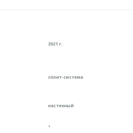
2021 г.
сплит-система
настенный
+