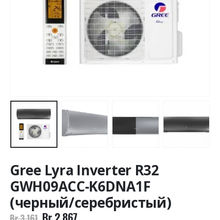
Gree Lyra Inverter R32
GWH09ACC-K6DNA1F
(черный/серебристый)
Br
2.867
Br
3.161