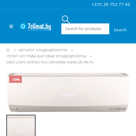
+375 29 752 77 90
Искать:
КАТАЛОГ КОНДИЦИОНЕРОВ
CПЛИТ-СИСТЕМЫ (БЫТОВЫЕ КОНДИЦИОНЕРЫ)
GREE LOMO NORDIC R32 GWH09QB-K6DNC2E (WI-FI)
-10%