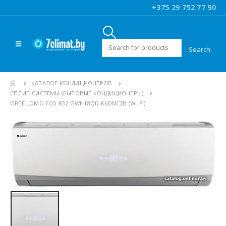
+375 29 752 77 90
Искать:
КАТАЛОГ КОНДИЦИОНЕРОВ
CПЛИТ-СИСТЕМЫ (БЫТОВЫЕ КОНДИЦИОНЕРЫ)
GREE LOMO ECO R32 GWH18QD-K6DNC2B (WI-FI)