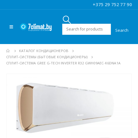
+375 29 752 77 90
Искать:
КАТАЛОГ КОНДИЦИОНЕРОВ
CПЛИТ-СИСТЕМЫ (БЫТОВЫЕ КОНДИЦИОНЕРЫ)
СПЛИТ-СИСТЕМА GREE G-TECH INVERTER R32 GWH09AEC-K6DNA1A