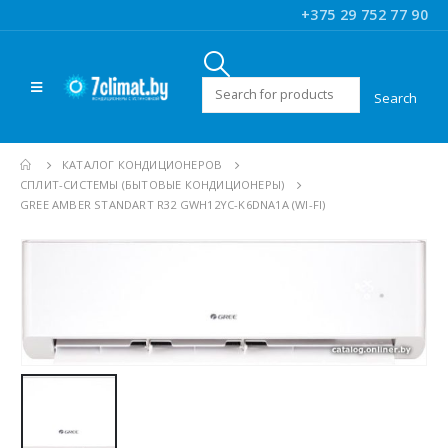
+375 29 752 77 90
Искать:
КАТАЛОГ КОНДИЦИОНЕРОВ
CПЛИТ-СИСТЕМЫ (БЫТОВЫЕ КОНДИЦИОНЕРЫ)
GREE AMBER STANDART R32 GWH12YC-K6DNA1A (WI-FI)