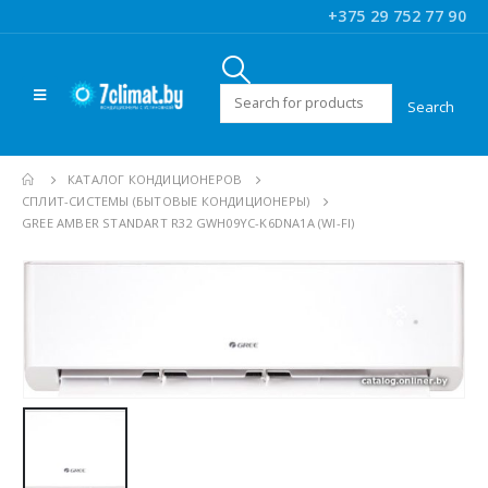
+375 29 752 77 90
Искать:
КАТАЛОГ КОНДИЦИОНЕРОВ
CПЛИТ-СИСТЕМЫ (БЫТОВЫЕ КОНДИЦИОНЕРЫ)
GREE AMBER STANDART R32 GWH09YC-K6DNA1A (WI-FI)