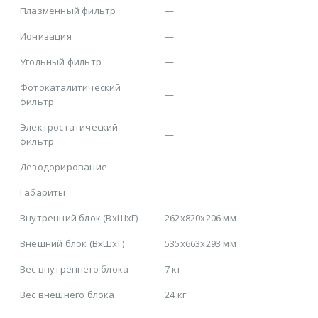
Плазменный фильтр
—
Ионизация
—
Угольный фильтр
—
Фотокаталитический
—
фильтр
Электростатический
—
фильтр
Дезодорирование
—
Габариты
Внутренний блок (ВхШхГ)
262x820x206 мм
Внешний блок (ВхШхГ)
535x663x293 мм
Вес внутреннего блока
7 кг
Вес внешнего блока
24 кг