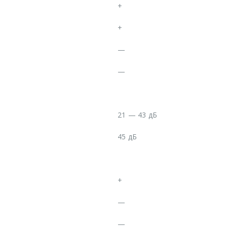
+
+
—
—
21 — 43 дБ
45 дБ
+
—
—