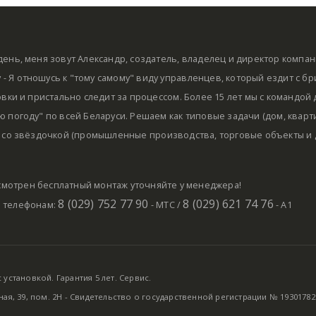
ень, меня зовут Александр, создатель, владелец и директор компа
by - Я отношусь к "тому самому" виду управленцев, который ездит с б
овки и пристально следит за процессом. Более 15 лет мы с командой
 погоду" по всей Беларуси. Решаем как типовые задачи (дом, кварти
 со звёздочкой (промышленные производства, торговые объекты и д
мотрен бесплатный монтаж уточняйте у менеджера!
8 (029) 752 77 90
8 (029) 621 74 76
о телефонам:
- МТС /
- А1
установкой. Гарантия 5 лет. Сервис.
ная, 39, пом. 2Н - Свидетельство о государственной регистрации № 19301782