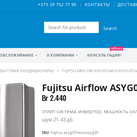
|
+375 29 752 77 90
КОНТАКТЫ
ДОСТАВ
Искать:
СЕЙЧАС
ОБСЛУЖИВАНИЕ
О КОМПАНИИ
КОНСУЛЬТАЦИЯ!
 (БЫТОВЫЕ КОНДИЦИОНЕРЫ)
FUJITSU AIRFLOW ASYG07LMCE/AOYG07L
Fujitsu Airflow AS
Br
2.440
сплит-система, инвертор, мощность охл
шум 21-43 дБ
SKU:
Fujitsu asyg07lmceaoyg07