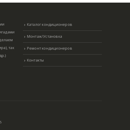
нии
Каталог кондиционеров
ригадами
Монтаж/Установка
 делаем
ра), так
Ремонт кондиционеров
р.)
Контакты
5