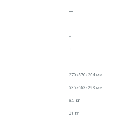
—
—
+
+
270х870х204 мм
535х663х293 мм
8.5 кг
21 кг