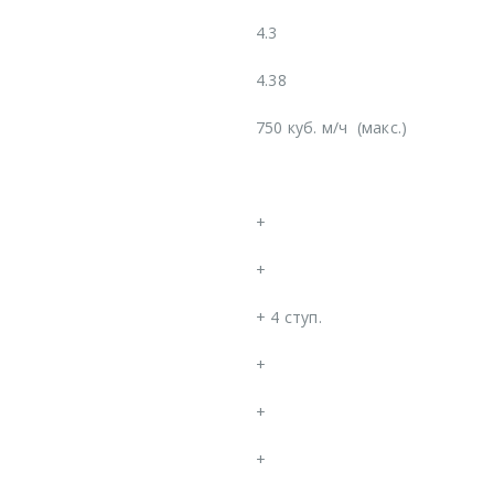
4.3
4.38
750 куб. м/ч
(макс.)
+
+
+
4 ступ.
+
+
+