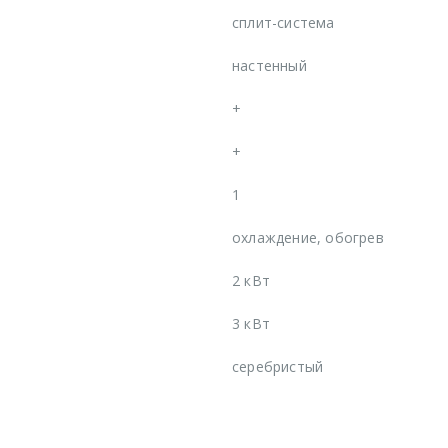
сплит-система
настенный
+
+
1
охлаждение, обогрев
2 кВт
3 кВт
серебристый