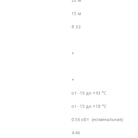
20 м
15 м
R 32
+
+
от -10 до +43 °C
от -15 до +18 °C
0.56 кВт
(номинальная)
4.46