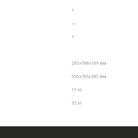
+
—
+
295х798х189 мм
550х765х285 мм
13 кг
32 кг