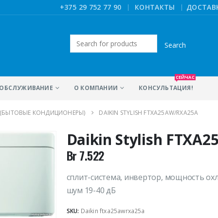
|
+375 29 752 77 90
КОНТАКТЫ
ДОСТАВ
Искать:
СЕЙЧАС
ОБСЛУЖИВАНИЕ
О КОМПАНИИ
КОНСУЛЬТАЦИЯ!
 (БЫТОВЫЕ КОНДИЦИОНЕРЫ)
DAIKIN STYLISH FTXA25AW/RXA25A
Daikin Stylish FTXA
Br
7.522
сплит-система, инвертор, мощность охл
шум 19-40 дБ
SKU:
Daikin ftxa25awrxa25a