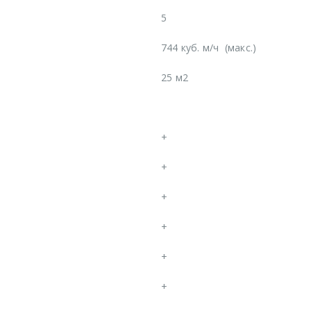
5
744 куб. м/ч
(макс.)
25 м2
+
+
+
+
+
+