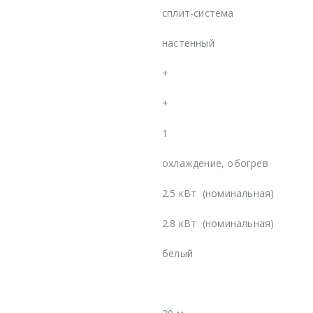
сплит-система
настенный
+
+
1
охлаждение, обогрев
2.5 кВт
(номинальная)
2.8 кВт
(номинальная)
белый