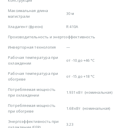
Конструкция
Максимальная длина
30 м
магистрали
Хладагент (фреон)
R 410A
Производительность и энергоэффективность
Инверторная технология
—
Рабочая температура при
от -10 до +46 °C
охлаждении
Рабочая температура при
от -15 до +18 °C
обогреве
Потребляемая мощность
1.931 кВт
(номинальная)
при охлаждении
Потребляемая мощность
1.68 кВт
(номинальная)
при обогреве
Энергоэффективность при
3.23
охлаждении (EER)