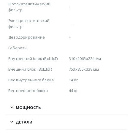
Фотокаталитический
+
фильтр
Электростатический
—
фильтр
Дезодорирование
+
Габариты
Внутренний блок (ВхШхГ)
310x1065x224 мм
Внешний блок (ВхШхГ)
753x855x328 мм
Вес внутреннего блока
14 кг
Вес внешнего блока
44 кг
МОЩНОСТЬ
ДЕТАЛИ