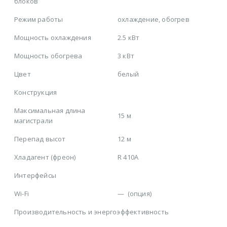
блоков
Режим работы
охлаждение, обогрев
Мощность охлаждения
2.5 кВт
Мощность обогрева
3 кВт
Цвет
белый
Конструкция
Максимальная длина
15 м
магистрали
Перепад высот
12 м
Хладагент (фреон)
R 410A
Интерфейсы
Wi-Fi
—
(опция)
Производительность и энергоэффективность