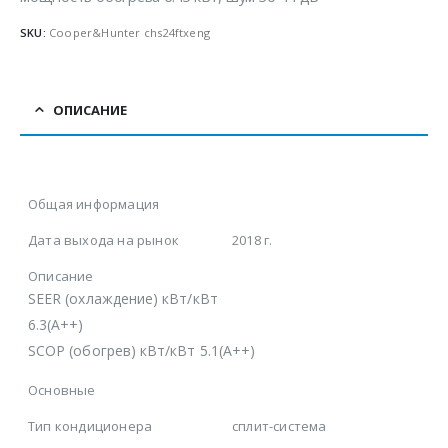
SKU:
Cooper&Hunter chs24ftxeng
ОПИСАНИЕ
Общая информация
Дата выхода на рынок
2018 г.
Описание
SEER (охлаждение) кВт/кВт
6.3(А++)
SCOP (обогрев) кВт/кВт 5.1(А++)
Основные
Тип кондиционера
сплит-система