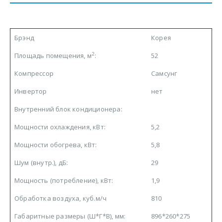
Брэнд
Корея
2
Площадь помещения, м
:
52
Компрессор
Самсунг
Инвертор
нет
Внутренний блок кондиционера:
Мощности охлаждения, кВт:
5,2
Мощности обогрева, кВт:
5,8
Шум (внутр.), дБ:
29
Мощность (потребление), кВт:
1,9
Обработка воздуха, куб.м/ч
810
Габаритные размеры (Ш*Г*В), мм:
896*260*275