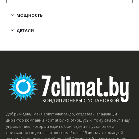
МОЩНОСТЬ
ДЕТАЛИ
Добрый день, меня зовут Александр, создатель, владелец и
директор компании 7climat.by - Я отношусь к "тому самому" виду
управленцев, который ездит с бригадами на установки и
пристально следит за процессом. Более 15 лет мы с командой
делаем "хорошую погоду" по всей Беларуси. Решаем как типовые