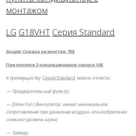
монтажом
LG
G
18
VHT
Серия
Standard
Акция: Скидка на монтаж 70$
При покупке 2 кондиционеров скидка 10$
К преимуществу
Серия
Standard
можно отнести:
— Предварительный фильтр;
— (Skew Fan ) Вентилятор имеют минимальное
сопротивление при движении воздуха –эта изобретение
снижают уровень шума;
— Таймер;