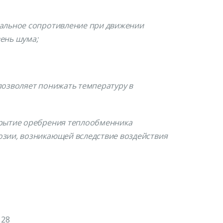
мальное сопротивление при движении
вень шума;
позволяет понижать температуру в
крытие оребрения теплообменника
озии, возникающей вследствие воздействия
8