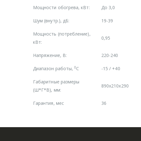
Мощности обогрева, кВт:
До 3,0
Шум (внутр.), дБ:
19-39
Мощность (потребление),
0,95
кВт:
Напряжение, В:
220-240
0
Диапазон работы,
С
-15 / +40
Габаритные размеры
890x210x290
(Ш*Г*В), мм:
Гарантия, мес
36