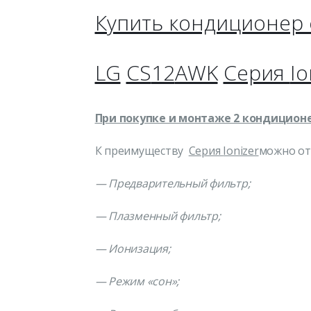
Купить кондиционер
LG
CS
12
AWK
Серия
Io
При покупке и монтаже 2 кондиционе
К преимуществу
Серия
Ionizer
можно от
— Предварительный фильтр;
— Плазменный фильтр;
— Ионизация;
— Режим «сон»;