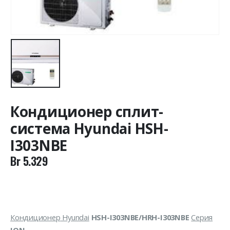
Кондиционер сплит-
система Hyundai HSH-
I303NBE
Br
5.329
Кондиционер
Hyundai
HSH-I
30
3NBE/HRH-I
30
3NBE
C
ерия