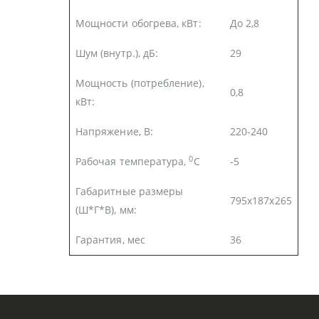
Мощности обогрева, кВт:
До 2,8
Шум (внутр.), дБ:
29
Мощность (потребление),
0,8
кВт:
Напряжение, В:
220-240
0
Рабочая температура,
С
-5
Габаритные размеры
795x187x265
(Ш*Г*В), мм:
Гарантия, мес
36