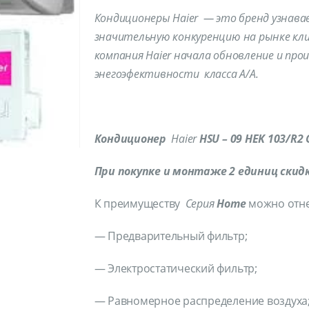
Кондиционеры
Haier
— это бренд узнавае
значительную конкуренцию на рынке кли
компания
Haier
начала обновление и прои
энегоэфективности класса А/А.
Кондиционер
Haier
HSU
– 09
HEK
103/
R
2
При покупке и монтаже 2 единиц скид
К преимуществу
Серия
Home
можно отне
— Предварительный фильтр;
— Электростатический фильтр;
— Равномерное распределение воздуха