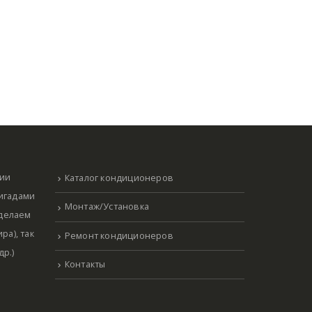
нии
Каталог кондиционеров
ригадами
Монтаж/Установка
 делаем
ра), так
Ремонт кондиционеров
р.)
Контакты