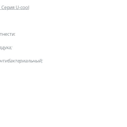
A
Серия U-cool
тнести:
духа;
антибактериальный;