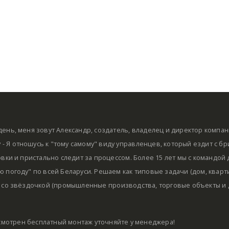
ень, меня зовут Александр, создатель, владелец и директор компа
by - Я отношусь к "тому самому" виду управленцев, который ездит с б
овки и пристально следит за процессом. Более 15 лет мы с командой
 погоду" по всей Беларуси. Решаем как типовые задачи (дом, кварти
 со звёздочкой (промышленные производства, торговые объекты и д
мотрен бесплатный монтаж уточняйте у менеджера!