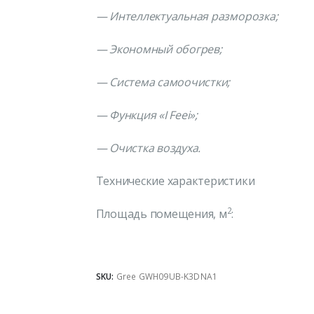
— Интеллектуальная разморозка;
— Экономный обогрев;
— Система самоочистки;
— Функция «
I
Feei
»;
— Очистка воздуха.
Технические характеристики
2
Площадь помещения, м
: 2
SKU:
Gree GWH09UB-K3DNA1