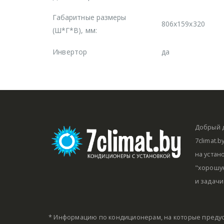
Габаритные размеры
806x159x320
(Ш*Г*В), мм:
Инвертор
да
Добрый д
7climat.
на устан
"хорошую
и задачи
* Информацию по кондиционерам, на которые предус