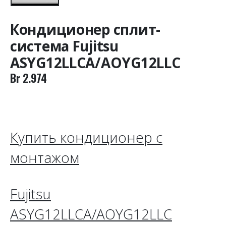
Кондиционер сплит-
система Fujitsu
ASYG12LLСA/AOYG12LLC
Br
2.974
Купить кондиционер с
монтажом
Fujitsu
ASYG12LL
С
A/AOYG12LLC