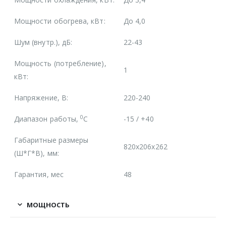
Мощности обогрева, кВт:
До 4,0
Шум (внутр.), дБ:
22-43
Мощность (потребление),
1
кВт:
Напряжение, В:
220-240
0
Диапазон работы,
С
-15 / +40
Габаритные размеры
820x206x262
(Ш*Г*В), мм:
Гарантия, мес
48
МОЩНОСТЬ