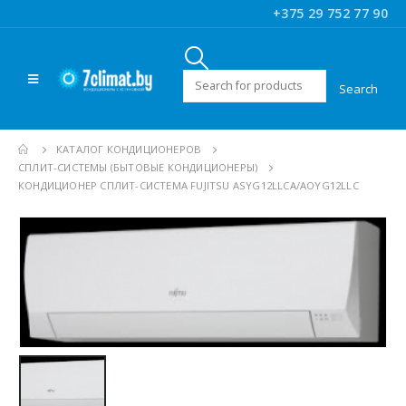
+375 29 752 77 90
Искать:
КАТАЛОГ КОНДИЦИОНЕРОВ
CПЛИТ-СИСТЕМЫ (БЫТОВЫЕ КОНДИЦИОНЕРЫ)
КОНДИЦИОНЕР СПЛИТ-СИСТЕМА FUJITSU ASYG12LLСA/AOYG12LLC