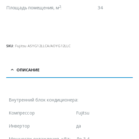
2
Площадь помещения, м
: 34
SKU:
Fujitsu ASYG12LLСA/AOYG12LLC
ОПИСАНИЕ
Внутренний блок кондиционера:
Компрессор
Fujitsu
Инвертор
да
Мощности охлаждения, кВт:
До 3,4