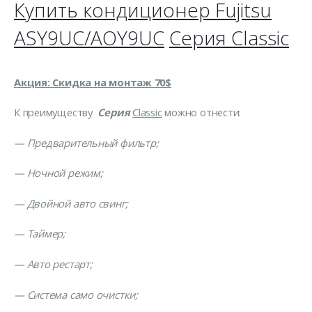
Купить кондиционер
Fujitsu
ASY9UС/
AOY
9
UC
Серия
Classic
Акция: Скидка на монтаж 70$
К преимуществу
Серия
Classic
можно отнести:
— Предварительный фильтр;
— Ночной режим;
— Двойной авто свинг;
— Таймер;
— Авто рестарт;
— Система само очистки;