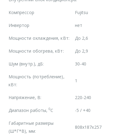
Компрессор
Fujitsu
Инвертор
нет
Мощности охлаждения, кВт:
До 2,6
Мощности обогрева, кВт:
До 2,9
Шум (внутр.), дБ:
30-40
Мощность (потребление),
1
кВт:
Напряжение, В:
220-240
0
Диапазон работы,
С
-5 / +40
Габаритные размеры
808x187x257
(Ш*Г*В), мм: