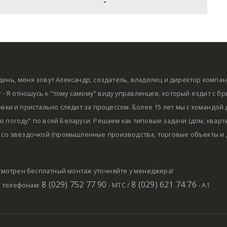
-
ень, меня зовут Александр, создатель, владелец и директор компа
by - Я отношусь к "тому самому" виду управленцев, который ездит с б
овки и пристально следит за процессом. Более 15 лет мы с командой
 погоду" по всей Беларуси. Решаем как типовые задачи (дом, кварти
 со звёздочкой (промышленные производства, торговые объекты и д
мотрен бесплатный монтаж уточняйте у менеджера!
8 (029) 752 77 90
8 (029) 621 74 76
о телефонам:
- МТС /
- А1