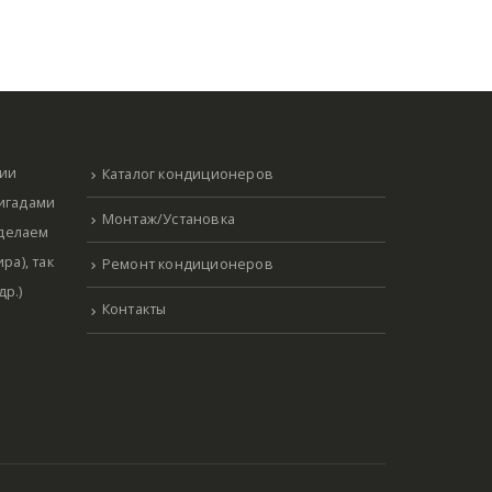
нии
Каталог кондиционеров
ригадами
Монтаж/Установка
 делаем
ра), так
Ремонт кондиционеров
р.)
Контакты