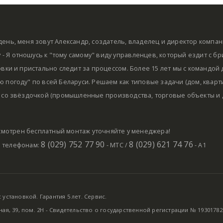
ень, меня зовут Александр, создатель, владелец и директор компа
by - Я отношусь к "тому самому" виду управленцев, который ездит с б
овки и пристально следит за процессом. Более 15 лет мы с командой
 погоду" по всей Беларуси. Решаем как типовые задачи (дом, кварти
 со звёздочкой (промышленные производства, торговые объекты и д
мотрен бесплатный монтаж уточняйте у менеджера!
8 (029) 752 77 90
8 (029) 621 74 76
о телефонам:
- МТС /
- А1
установкой. Гарантия 5 лет. Сервис.
ная, 39, пом. 2Н - Свидетельство о государственной регистрации № 19301782