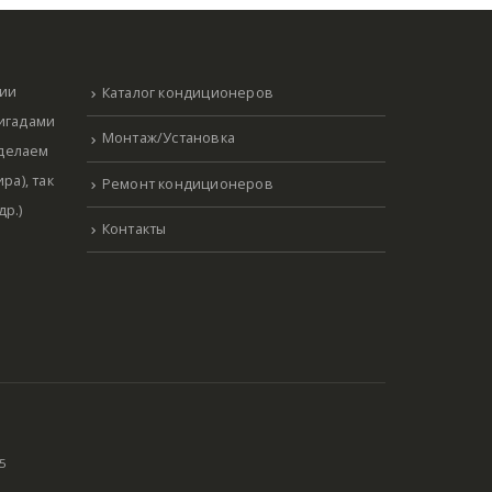
нии
Каталог кондиционеров
ригадами
Монтаж/Установка
 делаем
ра), так
Ремонт кондиционеров
р.)
Контакты
5