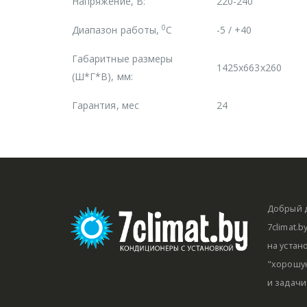
Напряжение, В:
220-240
0
Диапазон работы,
С
-5 / +40
Габаритные размеры
1425x663x260
(Ш*Г*В), мм:
Гарантия, мес
24
Добрый д
7climat.
на устан
"хорошую
и задачи