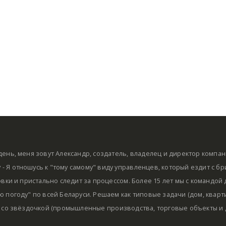
ень, меня зовут Александр, создатель, владелец и директор компа
by - Я отношусь к "тому самому" виду управленцев, который ездит с б
овки и пристально следит за процессом. Более 15 лет мы с командой
 погоду" по всей Беларуси. Решаем как типовые задачи (дом, кварти
 со звёздочкой (промышленные производства, торговые объекты и д