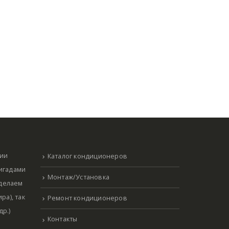
нии
Каталог кондиционеров
ригадами
Монтаж/Установка
 делаем
ра), так
Ремонт кондиционеров
р.)
Контакты