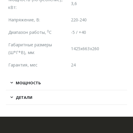
3,6
кВт:
Напряжение, В:
220-240
0
Диапазон работы,
С
-5 / +40
Габаритные размеры
1425x663x260
(Ш*Г*В), мм:
Гарантия, мес
24
МОЩНОСТЬ
ДЕТАЛИ