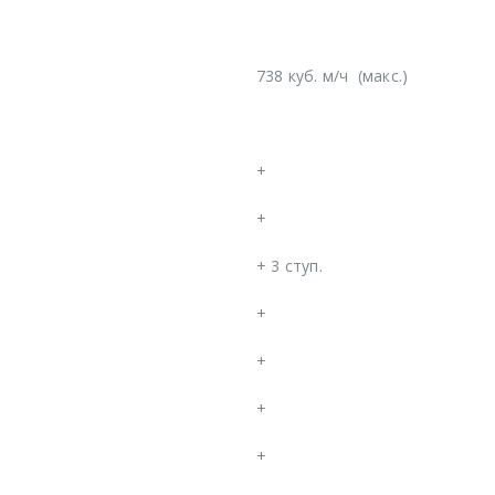
738 куб. м/ч
(макс.)
+
+
+
3 ступ.
+
+
+
+