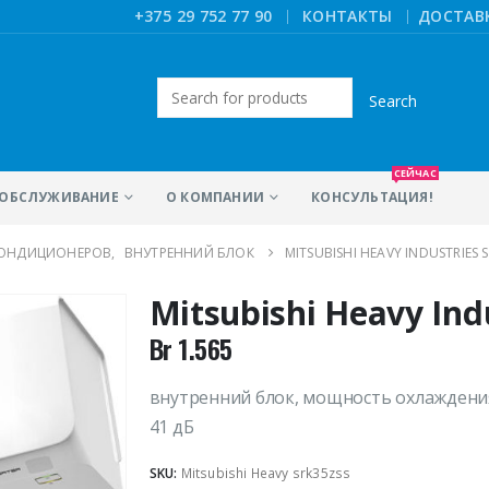
|
+375 29 752 77 90
КОНТАКТЫ
ДОСТАВ
Искать:
СЕЙЧАС
ОБСЛУЖИВАНИЕ
О КОМПАНИИ
КОНСУЛЬТАЦИЯ!
КОНДИЦИОНЕРОВ
,
ВНУТРЕННИЙ БЛОК
MITSUBISHI HEAVY INDUSTRIES 
Mitsubishi Heavy Ind
Br
1.565
внутренний блок, мощность охлаждения 
41 дБ
SKU:
Mitsubishi Heavy srk35zss