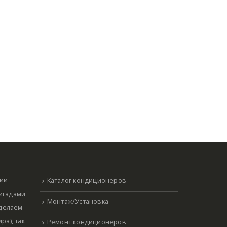
нии
Каталог кондиционеров
ригадами
Монтаж/Установка
 делаем
ра), так
Ремонт кондиционеров