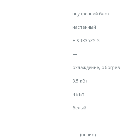
внутренний блок
настенный
+
SRK35ZS-S
—
охлаждение, обогрев
3.5 кВт
4 кВт
белый
—
(опция)