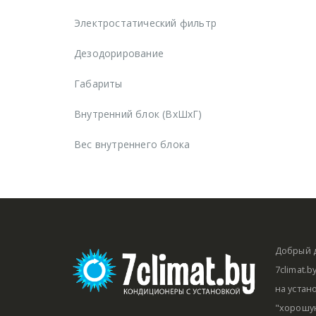
Электростатический фильтр
Дезодорирование
Габариты
Внутренний блок (ВхШхГ)
Вес внутреннего блока
Добрый д
7climat.
на устан
"хорошую