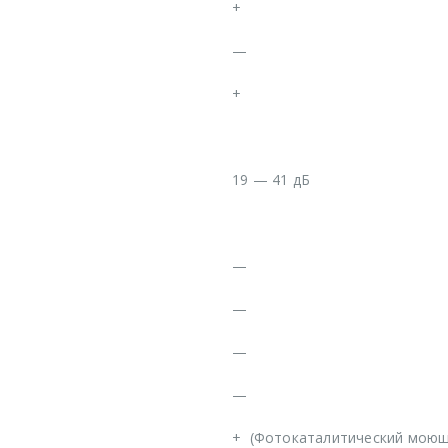
+
—
+
19 — 41 дБ
—
—
—
—
+
(Фотокаталитический моющ