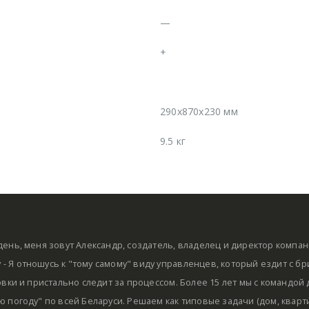
—
+
290x870x230 мм
9.5 кг
ень, меня зовут Александр, создатель, владелец и директор компа
by - Я отношусь к "тому самому" виду управленцев, который ездит с б
овки и пристально следит за процессом. Более 15 лет мы с командой
 погоду" по всей Беларуси. Решаем как типовые задачи (дом, кварти