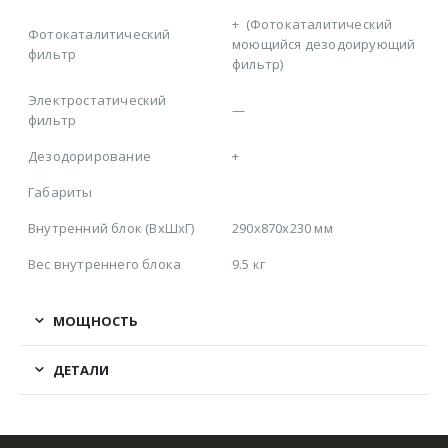
+
(Фотокаталитический
Фотокаталитический
моющийся дезодоирующий
фильтр
фильтр)
Электростатический
—
фильтр
Дезодорирование
+
Габариты
Внутренний блок (ВхШхГ)
290x870x230 мм
Вес внутреннего блока
9.5 кг
МОЩНОСТЬ
ДЕТАЛИ