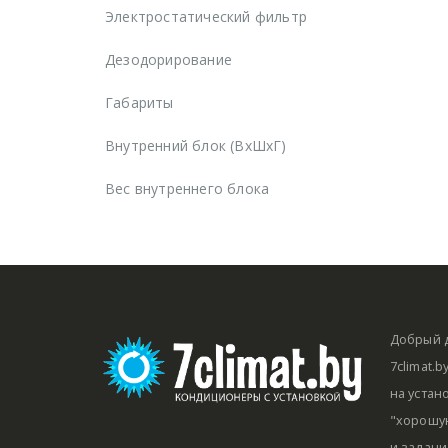
Электростатический фильтр
Дезодорирование
Габариты
Внутренний блок (ВхШхГ)
Вес внутреннего блока
Добрый д
7climat.
на устан
"хорошую
и задачи