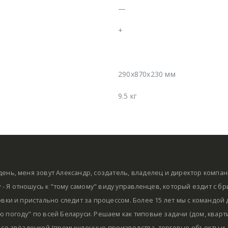
—
+
290x870x230 мм
9.5 кг
ень, меня зовут Александр, создатель, владелец и директор компа
by - Я отношусь к "тому самому" виду управленцев, который ездит с б
овки и пристально следит за процессом. Более 15 лет мы с командой
 погоду" по всей Беларуси. Решаем как типовые задачи (дом, кварти
 со звёздочкой (промышленные производства, торговые объекты и д