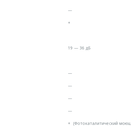
—
+
19 — 36 дБ
—
—
—
—
+
(Фотокаталитический моющ