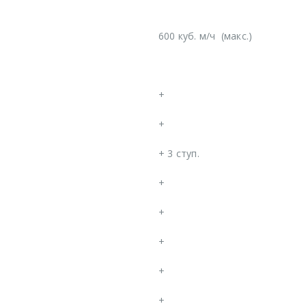
600 куб. м/ч
(макс.)
+
+
+
3 ступ.
+
+
+
+
+