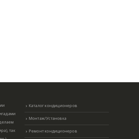
нии
Каталог кондиционеров
ригадами
Монтаж/Установка
 делаем
ра), так
Ремонт кондиционеров
р.)