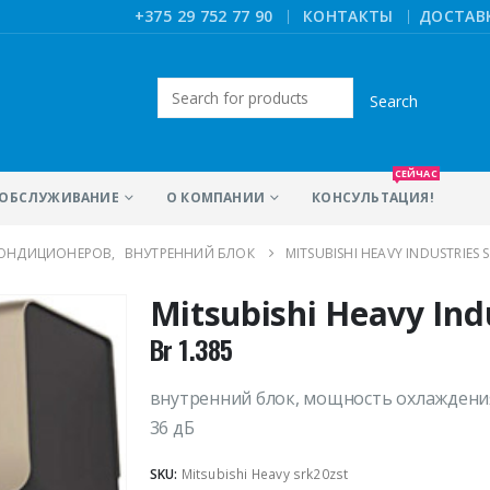
|
+375 29 752 77 90
КОНТАКТЫ
ДОСТАВ
Искать:
СЕЙЧАС
ОБСЛУЖИВАНИЕ
О КОМПАНИИ
КОНСУЛЬТАЦИЯ!
КОНДИЦИОНЕРОВ
,
ВНУТРЕННИЙ БЛОК
MITSUBISHI HEAVY INDUSTRIES 
Mitsubishi Heavy Ind
Br
1.385
внутренний блок, мощность охлаждения 
36 дБ
SKU:
Mitsubishi Heavy srk20zst