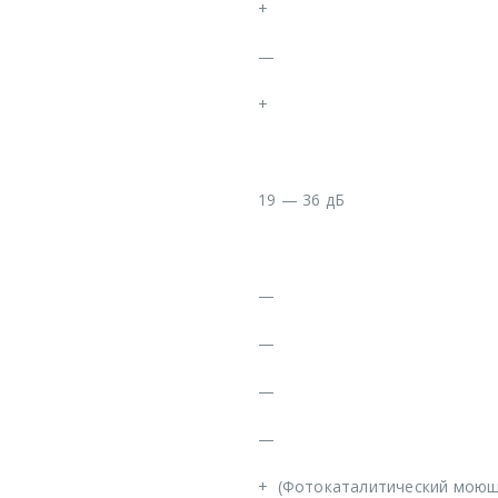
+
—
+
19 — 36 дБ
—
—
—
—
+
(Фотокаталитический моющ