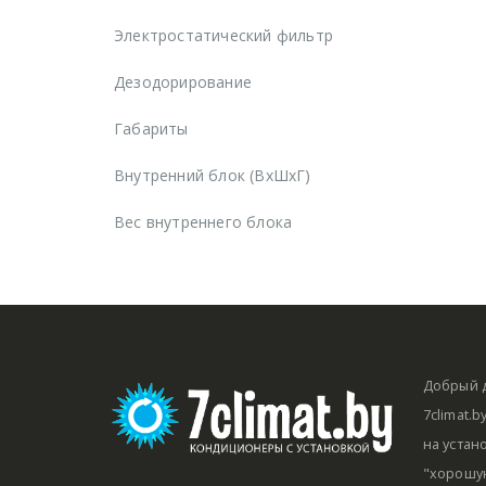
Электростатический фильтр
Дезодорирование
Габариты
Внутренний блок (ВхШхГ)
Вес внутреннего блока
Добрый д
7climat.
на устан
"хорошую