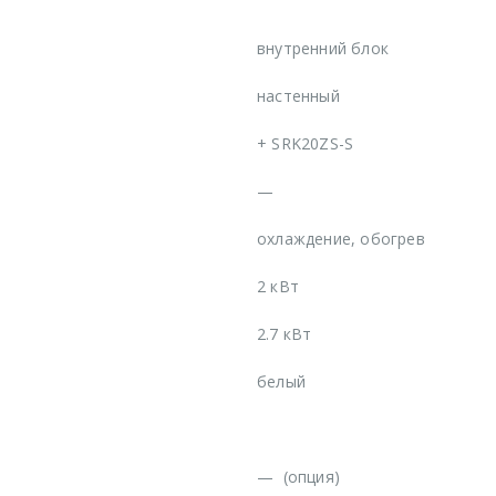
внутренний блок
настенный
+
SRK20ZS-S
—
охлаждение, обогрев
2 кВт
2.7 кВт
белый
—
(опция)