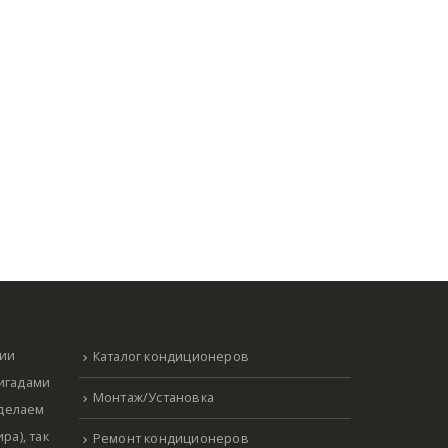
нии
Каталог кондиционеров
ригадами
Монтаж/Установка
 делаем
ра), так
Ремонт кондиционеров