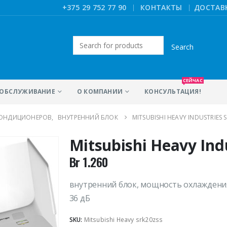
|
+375 29 752 77 90
КОНТАКТЫ
ДОСТАВ
Искать:
СЕЙЧАС
ОБСЛУЖИВАНИЕ
О КОМПАНИИ
КОНСУЛЬТАЦИЯ!
КОНДИЦИОНЕРОВ
,
ВНУТРЕННИЙ БЛОК
MITSUBISHI HEAVY INDUSTRIES 
Mitsubishi Heavy Ind
Br
1.260
внутренний блок, мощность охлаждения 
36 дБ
SKU:
Mitsubishi Heavy srk20zss