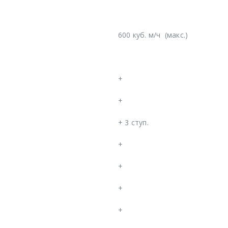
600 куб. м/ч
(макс.)
+
+
+
3 ступ.
+
+
+
+