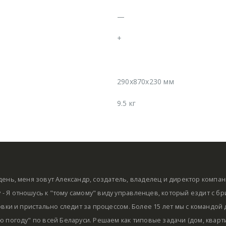
—
+
290x870x230 мм
9.5 кг
ень, меня зовут Александр, создатель, владелец и директор компа
by - Я отношусь к "тому самому" виду управленцев, который ездит с б
овки и пристально следит за процессом. Более 15 лет мы с командой
 погоду" по всей Беларуси. Решаем как типовые задачи (дом, кварти