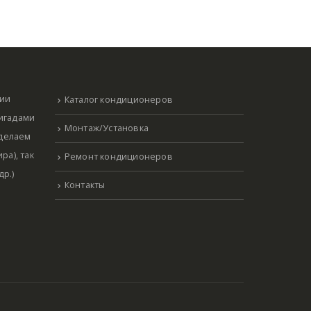
нии
Каталог кондиционеров
ригадами
Монтаж/Установка
 делаем
ра), так
Ремонт кондиционеров
р.)
Контакты