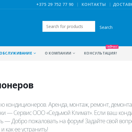
|
+375 29 752 77 90
КОНТАКТЫ
ДОСТАВ
Искать:
СЕЙЧАС
ОБСЛУЖИВАНИЕ
О КОМПАНИИ
КОНСУЛЬТАЦИЯ!
ионеров
ю кондиционеров. Аренда, монтаж, ремонт, демонт
ики — Сервис ООО «Седьмой Климат». Если ваш кон
ить — Добро пожаловать на форум! Задайте свой вопр
и как ее устранить!