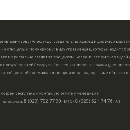
ень, меня зовут Александр, создатель, владелец и директор компа
by - Я отношусь к "тому самому" виду управленцев, который ездит с б
овки и пристально следит за процессом. Более 15 лет мы с командой
 погоду" по всей Беларуси. Решаем как типовые задачи (дом, кварти
 со звёздочкой (промышленные производства, торговые объекты и д
мотрен бесплатный монтаж уточняйте у менеджера!
8 (029) 752 77 90
8 (029) 621 74 76
о телефонам:
- МТС /
- А1